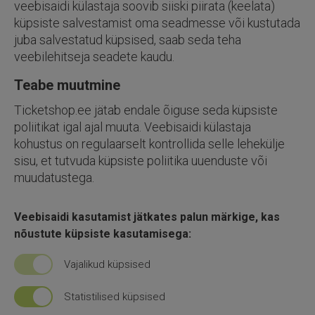
veebisaidi külastaja soovib siiski piirata (keelata)
küpsiste salvestamist oma seadmesse või kustutada
juba salvestatud küpsised, saab seda teha
veebilehitseja seadete kaudu.
Teabe muutmine
ticketshop.ee
jätab endale õiguse seda küpsiste
poliitikat igal ajal muuta. Veebisaidi külastaja
kohustus on regulaarselt kontrollida selle lehekülje
sisu, et tutvuda küpsiste poliitika uuenduste või
muudatustega.
Veebisaidi kasutamist jätkates palun märkige, kas
nõustute küpsiste kasutamisega:
Vajalikud küpsised
Statistilised küpsised