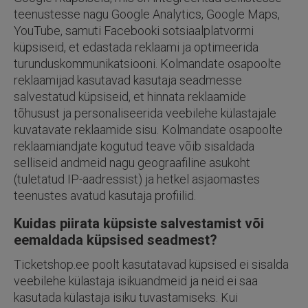
teenustesse nagu Google Analytics, Google Maps,
YouTube, samuti Facebooki sotsiaalplatvormi
küpsiseid, et edastada reklaami ja optimeerida
turunduskommunikatsiooni. Kolmandate osapoolte
reklaamijad kasutavad kasutaja seadmesse
salvestatud küpsiseid, et hinnata reklaamide
tõhusust ja personaliseerida veebilehe külastajale
kuvatavate reklaamide sisu. Kolmandate osapoolte
reklaamiandjate kogutud teave võib sisaldada
selliseid andmeid nagu geograafiline asukoht
(tuletatud IP-aadressist) ja hetkel asjaomastes
teenustes avatud kasutaja profiilid.
Kuidas piirata küpsiste salvestamist või
eemaldada küpsised seadmest?
ticketshop.ee
poolt kasutatavad küpsised ei sisalda
veebilehe külastaja isikuandmeid ja neid ei saa
kasutada külastaja isiku tuvastamiseks. Kui