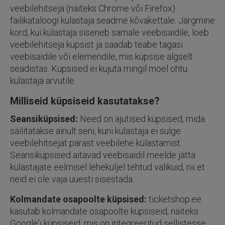
veebilehitseja (näiteks Chrome või Firefox)
failikataloogi külastaja seadme kõvakettale. Järgmine
kord, kui külastaja siseneb samale veebisaidile, loeb
veebilehitseja küpsist ja saadab teabe tagasi
veebisaidile või elemendile, mis küpsise algselt
seadistas. Küpsised ei kujuta mingil moel ohtu
külastaja arvutile.
Milliseid küpsiseid kasutatakse?
Seansiküpsised:
Need on ajutised küpsised, mida
säilitatakse ainult seni, kuni külastaja ei sulge
veebilehitsejat pärast veebilehe külastamist.
Seansiküpsised aitavad veebisaidil meelde jätta
külastajate eelmisel leheküljel tehtud valikuid, nii et
neid ei ole vaja uuesti sisestada.
Kolmandate osapoolte küpsised:
ticketshop.ee
kasutab kolmandate osapoolte küpsiseid, näiteks
Google'i küpsiseid, mis on integreeritud sellistesse