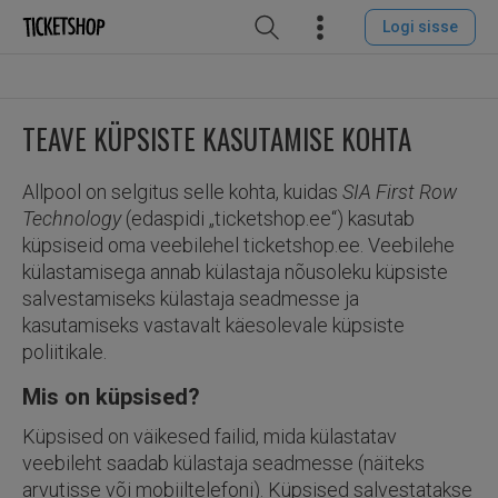
Logi sisse
TEAVE KÜPSISTE KASUTAMISE KOHTA
Allpool on selgitus selle kohta, kuidas
SIA First Row
Technology
(edaspidi „ticketshop.ee“) kasutab
küpsiseid oma veebilehel ticketshop.ee. Veebilehe
külastamisega annab külastaja nõusoleku küpsiste
salvestamiseks külastaja seadmesse ja
kasutamiseks vastavalt käesolevale küpsiste
poliitikale.
Mis on küpsised?
Küpsised on väikesed failid, mida külastatav
veebileht saadab külastaja seadmesse (näiteks
arvutisse või mobiiltelefoni). Küpsised salvestatakse