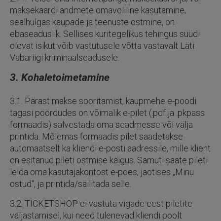
maksekaardi andmete omavoliline kasutamine,
sealhulgas kaupade ja teenuste ostmine, on
ebaseaduslik. Sellises kuritegelikus tehingus süüdi
olevat isikut võib vastutusele võtta vastavalt Läti
Vabariigi kriminaalseadusele.
3. Kohaletoimetamine
3.1. Pärast makse sooritamist, kaupmehe e-poodi
tagasi pöördudes on võimalik e-pilet (.pdf ja .pkpass
formaadis) salvestada oma seadmesse või välja
printida. Mõlemas formaadis pilet saadetakse
automaatselt ka kliendi e-posti aadressile, mille klient
on esitanud pileti ostmise käigus. Samuti saate pileti
leida oma kasutajakontost e-poes, jaotises „Minu
ostud“, ja printida/säilitada selle.
3.2. TICKETSHOP ei vastuta vigade eest piletite
väljastamisel, kui need tulenevad kliendi poolt