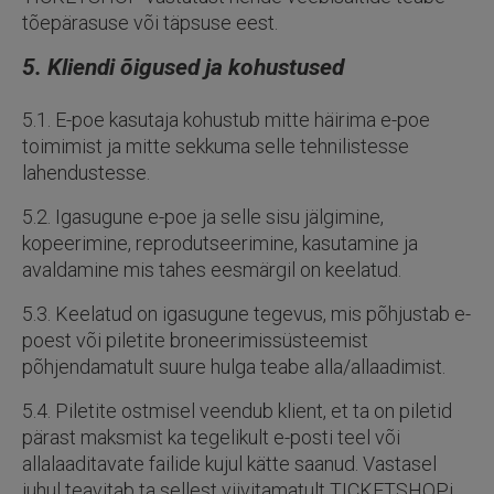
tõepärasuse või täpsuse eest.
5. Kliendi õigused ja kohustused
5.1. E-poe kasutaja kohustub mitte häirima e-poe
toimimist ja mitte sekkuma selle tehnilistesse
lahendustesse.
5.2. Igasugune e-poe ja selle sisu jälgimine,
kopeerimine, reprodutseerimine, kasutamine ja
avaldamine mis tahes eesmärgil on keelatud.
5.3. Keelatud on igasugune tegevus, mis põhjustab e-
poest või piletite broneerimissüsteemist
põhjendamatult suure hulga teabe alla/allaadimist.
5.4. Piletite ostmisel veendub klient, et ta on piletid
pärast maksmist ka tegelikult e-posti teel või
allalaaditavate failide kujul kätte saanud. Vastasel
juhul teavitab ta sellest viivitamatult TICKETSHOPi