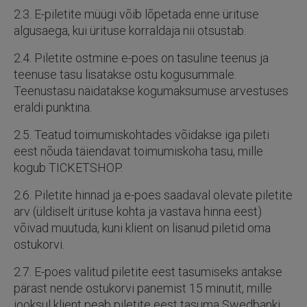
2.3. E-piletite müügi võib lõpetada enne ürituse
algusaega, kui ürituse korraldaja nii otsustab.
2.4. Piletite ostmine e-poes on tasuline teenus ja
teenuse tasu lisatakse ostu kogusummale.
Teenustasu näidatakse kogumaksumuse arvestuses
eraldi punktina.
2.5. Teatud toimumiskohtades võidakse iga pileti
eest nõuda täiendavat toimumiskoha tasu, mille
kogub TICKETSHOP.
2.6. Piletite hinnad ja e-poes saadaval olevate piletite
arv (üldiselt ürituse kohta ja vastava hinna eest)
võivad muutuda, kuni klient on lisanud piletid oma
ostukorvi.
2.7. E-poes valitud piletite eest tasumiseks antakse
pärast nende ostukorvi panemist 15 minutit, mille
jooksul klient peab piletite eest tasuma Swedbanki