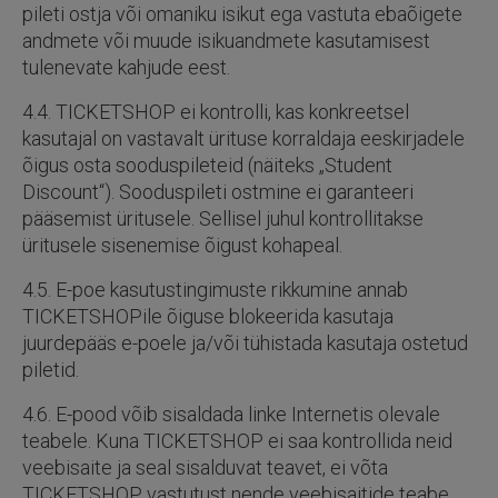
pileti ostja või omaniku isikut ega vastuta ebaõigete
andmete või muude isikuandmete kasutamisest
tulenevate kahjude eest.
4.4. TICKETSHOP ei kontrolli, kas konkreetsel
kasutajal on vastavalt ürituse korraldaja eeskirjadele
õigus osta sooduspileteid (näiteks „Student
Discount“). Sooduspileti ostmine ei garanteeri
pääsemist üritusele. Sellisel juhul kontrollitakse
üritusele sisenemise õigust kohapeal.
4.5. E-poe kasutustingimuste rikkumine annab
TICKETSHOPile õiguse blokeerida kasutaja
juurdepääs e-poele ja/või tühistada kasutaja ostetud
piletid.
4.6. E-pood võib sisaldada linke Internetis olevale
teabele. Kuna TICKETSHOP ei saa kontrollida neid
veebisaite ja seal sisalduvat teavet, ei võta
TICKETSHOP vastutust nende veebisaitide teabe