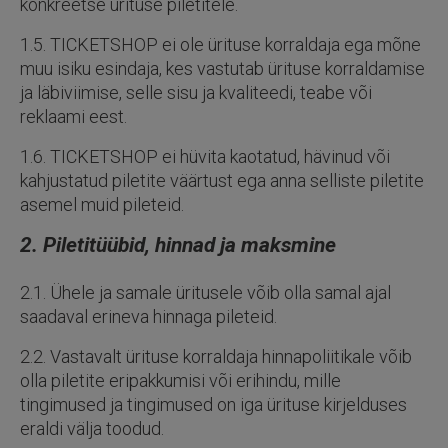
konkreetse ürituse piletitele.
1.5. TICKETSHOP ei ole ürituse korraldaja ega mõne
muu isiku esindaja, kes vastutab ürituse korraldamise
ja läbiviimise, selle sisu ja kvaliteedi, teabe või
reklaami eest.
1.6. TICKETSHOP ei hüvita kaotatud, hävinud või
kahjustatud piletite väärtust ega anna selliste piletite
asemel muid pileteid.
2. Piletitüübid, hinnad ja maksmine
2.1. Ühele ja samale üritusele võib olla samal ajal
saadaval erineva hinnaga pileteid.
2.2. Vastavalt ürituse korraldaja hinnapoliitikale võib
olla piletite eripakkumisi või erihindu, mille
tingimused ja tingimused on iga ürituse kirjelduses
eraldi välja toodud.