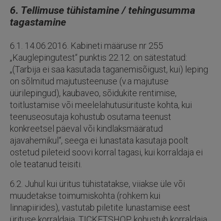
6. Tellimuse tühistamine / tehingusumma
tagastamine
6.1. 14.06.2016. Kabineti määruse nr 255
„Kauglepingutest“ punktis 22.12. on sätestatud:
„(Tarbija ei saa kasutada taganemisõigust, kui) leping
on sõlmitud majutusteenuse (v.a majutuse
üürilepingud), kaubaveo, sõidukite rentimise,
toitlustamise või meelelahutusürituste kohta, kui
teenuseosutaja kohustub osutama teenust
konkreetsel päeval või kindlaksmääratud
ajavahemikul“, seega ei lunastata kasutaja poolt
ostetud pileteid soovi korral tagasi, kui korraldaja ei
ole teatanud teisiti.
6.2. Juhul kui üritus tühistatakse, viiakse üle või
muudetakse toimumiskohta (rohkem kui
linnapiirides), vastutab piletite lunastamise eest
ürituse korraldaja. TICKETSHOP kohustub korraldaja