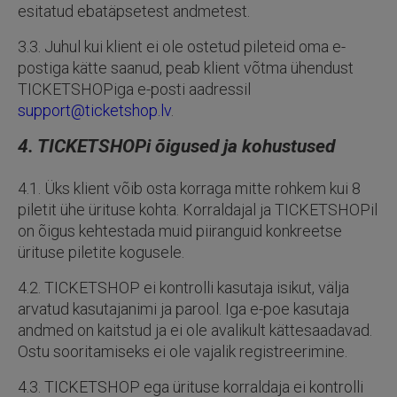
esitatud ebatäpsetest andmetest.
3.3. Juhul kui klient ei ole ostetud pileteid oma e-
postiga kätte saanud, peab klient võtma ühendust
TICKETSHOPiga e-posti aadressil
support@ticketshop.lv
.
4. TICKETSHOPi õigused ja kohustused
4.1. Üks klient võib osta korraga mitte rohkem kui 8
piletit ühe ürituse kohta. Korraldajal ja TICKETSHOPil
on õigus kehtestada muid piiranguid konkreetse
ürituse piletite kogusele.
4.2. TICKETSHOP ei kontrolli kasutaja isikut, välja
arvatud kasutajanimi ja parool. Iga e-poe kasutaja
andmed on kaitstud ja ei ole avalikult kättesaadavad.
Ostu sooritamiseks ei ole vajalik registreerimine.
4.3. TICKETSHOP ega ürituse korraldaja ei kontrolli