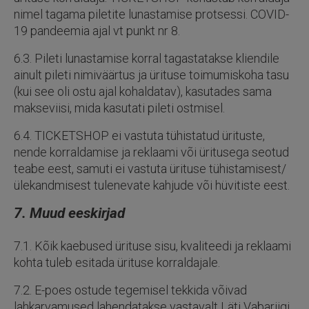
nimel tagama piletite lunastamise protsessi. COVID-
19 pandeemia ajal vt punkt nr 8.
6.3. Pileti lunastamise korral tagastatakse kliendile
ainult pileti nimiväärtus ja ürituse toimumiskoha tasu
(kui see oli ostu ajal kohaldatav), kasutades sama
makseviisi, mida kasutati pileti ostmisel.
6.4. TICKETSHOP ei vastuta tühistatud ürituste,
nende korraldamise ja reklaami või üritusega seotud
teabe eest, samuti ei vastuta ürituse tühistamisest/
ülekandmisest tulenevate kahjude või hüvitiste eest.
7. Muud eeskirjad
7.1. Kõik kaebused ürituse sisu, kvaliteedi ja reklaami
kohta tuleb esitada ürituse korraldajale.
7.2. E-poes ostude tegemisel tekkida võivad
lahkarvamused lahendatakse vastavalt Läti Vabariigi