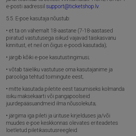
e-posti aadressil
support@ticketshop.lv
.
5.5. E-poe kasutaja nõustub:
• et ta on vähemalt 18-aastane (7-18-aastased
piiratud vastutusega isikud vajavad täiskasvanu
kinnitust, et neil on õigus e-poodi kasutada);
• järgib kõiki e-poe kasutustingimusi;
• võtab täieliku vastutuse oma kasutajanime ja
parooliga tehtud toimingute eest;
• mitte kasutada piletite eest tasumiseks kolmanda
isiku maksekaarti või pangapoolseid
juurdepääsuandmeid ilma nõusolekuta;
• järgima iga pileti ja ürituse kirjelduses ja/või
muudes e-poe keskkonnas olevates eriteadetes
loetletud piletikasutusreegleid.