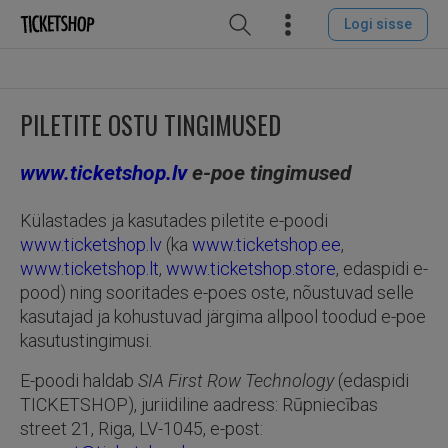
Logi sisse
PILETITE OSTU TINGIMUSED
www.ticketshop.lv
e-poe tingimused
Külastades ja kasutades piletite e-poodi
www.ticketshop.lv
(ka
www.ticketshop.ee
,
www.ticketshop.lt
,
www.ticketshop.store
, edaspidi e-
pood) ning sooritades e-poes oste, nõustuvad selle
kasutajad ja kohustuvad järgima allpool toodud e-poe
kasutustingimusi.
E-poodi haldab
SIA First Row Technology
(edaspidi
TICKETSHOP), juriidiline aadress: Rūpniecības
street 21, Riga, LV-1045, e-post: