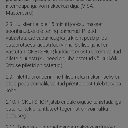
internetipanga või maksekaardiga (VISA,
Mastercard).
2.8. Kui klient ei ole 15 minuti jooksul makset
sooritanud, ei ole tehing toimunud. Piletid
vabastatakse vabamüügiks ja klient peab pileti
ostuprotsessi uuesti läbi viima. Sellisel juhul ei
vastuta TICKETSHOP, kui klient ei osta varem valitud
pileteid uuesti (kui need on juba ostetud või kui kõik
ürituse piletid on ostetud).
2.9. Piletite broneerimine hilisemaks maksmiseks ei
ole e-poes võimalik, valitud piletite eest tuleb tasuda
kohe.
2.10. TICKETSHOP jätab endale õiguse tühistada iga
ostu, kui tekib kahtlus, et tegemist on võimaliku
pettusega.
2.11. Teise isiku internetipanga, maksekaardi ja/või