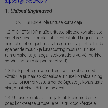
support@ticketshop.lv
.
1. Üldised tingimused
1.1. TICKETSHOP ei ole ürituse korraldaja.
1.2. TICKETSHOP müüb ürituste pileteid korraldajate
nimel vastavalt korraldajate kehtestatud tingimustele
ning tal ei ole õigust määrata ega muuta piletite hindu
ega nende müügi- ja lunastustingimusi (sh ürituse
toimumiskohta ja -aega, istekohtade arvu, võimalikke
soodustusi ja muid parameetreid).
1.3. Kõik piletitega seotud õigused ja kohustused
võtab üle ja määrab kõnealuse ürituse korraldaja ning
TICKETSHOP ei vastuta nende õiguste ja kohustuste
sisu, muutmise või täitmise eest.
1.4. Ürituse korraldaja nimi ja kontaktandmed on e-
poes konkreetse ürituse lehel ja trükitud kõikidele