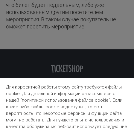
что билет будет поддельным, либо уже
использованным другим посетителем
мероприятия. В таком случае покупатель не
сможет посетить мероприятие.
Служба поддержки
Для корректной работы этому сайту требуются файлы
cookie. Для детальной информации ознакомьтесь с
П. - Вс. 09:00 - 18:00
нашей "политикой использования файлов cookie". Если
какие-либо файлы cookie недоступны, то есть
+371 60003355
вероятность что некоторые сервисы и функции сайта
могут не работать. Для лучшего опыта использования и
support@ticketshop.lv
качества обслуживания веб-сайт использует следующие
типы файлов cookie: аналитические файлы cookie,